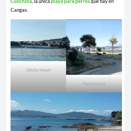
Cunchiña
, la única
playa para perros
que hay en
Cangas.
Fábrica Massó
Paseo Massó