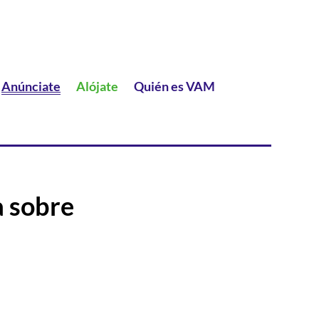
Anúnciate
Alójate
Quién es VAM
a sobre