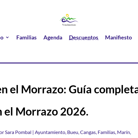
lo
Familias
Agenda
Descuentos
Manifiesto
n el Morrazo: Guía complet
n el Morrazo 2026.
or
Sara Pombal
|
Ayuntamiento
,
Bueu
,
Cangas
,
Familias
,
Marín
,