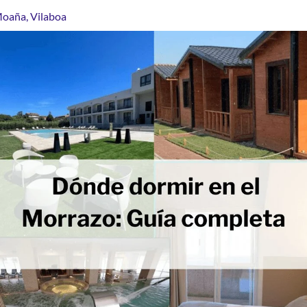
oaña
,
Vilaboa