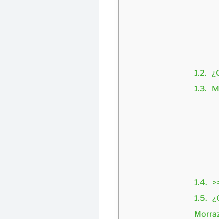
¿
M
>
¿
Morra