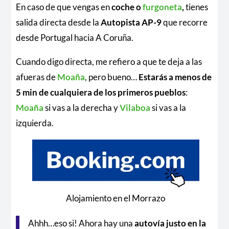
En caso de que vengas en
coche o
furgoneta
,
tienes
salida directa desde la
Autopista AP-9
que recorre
desde Portugal hacia A Coruña.
Cuando digo directa, me refiero a que te deja a las
afueras de
Moaña
, pero bueno…
Estarás a menos de
5 min de cualquiera de los primeros pueblos
:
Moaña
si vas a la derecha y
Vilaboa
si vas a la
izquierda.
Alojamiento en el Morrazo
Ahhh…eso si! Ahora hay una
autovía justo en la