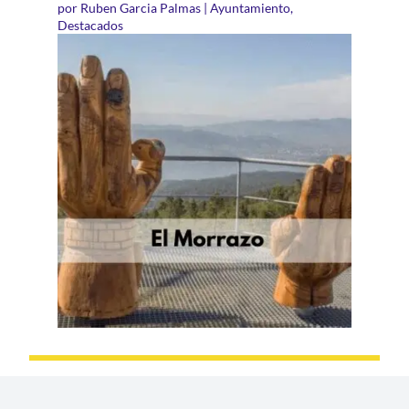
por
Ruben Garcia Palmas
|
Ayuntamiento
,
Destacados