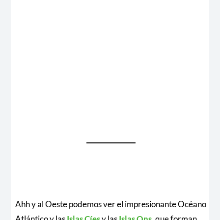
Ahh y al Oeste podemos ver el impresionante Océano
Atlántico y las
Islas Cíes
y las
Islas Ons
, que forman